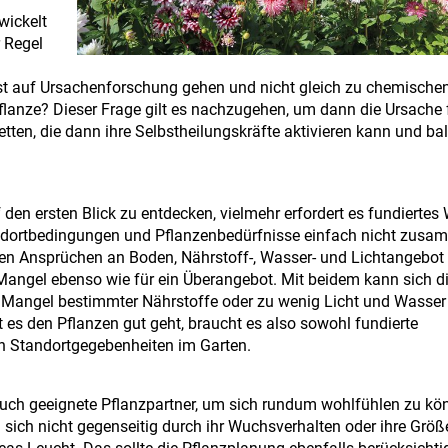
wickelt
r Regel
hst auf Ursachenforschung gehen und nicht gleich zu chemischen
Pflanze? Dieser Frage gilt es nachzugehen, um dann die Ursache 
etten, die dann ihre Selbstheilungskräfte aktivieren kann und ba
 den ersten Blick zu entdecken, vielmehr erfordert es fundiertes
ndortbedingungen und Pflanzenbedürfnisse einfach nicht zusa
hen Ansprüchen an Boden, Nährstoff-, Wasser- und Lichtangebot 
 Mangel ebenso wie für ein Überangebot. Mit beidem kann sich d
den Mangel bestimmter Nährstoffe oder zu wenig Licht und Wasser
 es den Pflanzen gut geht, braucht es also sowohl fundierte
en Standortgegebenheiten im Garten.
ch geeignete Pflanzpartner, um sich rundum wohlfühlen zu kö
sich nicht gegenseitig durch ihr Wuchsverhalten oder ihre Größ