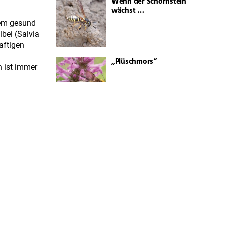
Wenn der Schornstein
wächst …
udem gesund
bei (Salvia
aftigen
„Plüschmors“
n ist immer
Natürlich geschützt
Was summt denn hier
in meinem Garten?