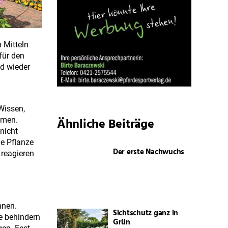
 Mitteln
für den
ld wieder
 Wissen,
Ähnliche Beiträge
mmen.
nicht
ie Pflanze
Der erste Nachwuchs
 reagieren
nnen.
Sichtschutz ganz in
e behindern
Grün