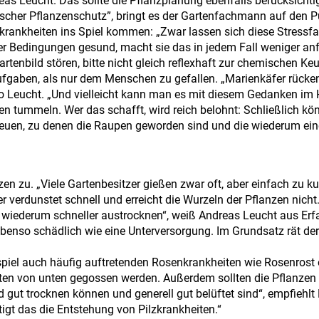
reas Leucht. Das sollte die Pflanzplanung ebenfalls berücksichti
tischer Pflanzenschutz”, bringt es der Gartenfachmann auf den 
nkrankheiten ins Spiel kommen: „Zwar lassen sich diese Stressf
ter Bedingungen gesund, macht sie das in jedem Fall weniger anfä
enbild stören, bitte nicht gleich reflexhaft zur chemischen Keul
ufgaben, als nur dem Menschen zu gefallen. „Marienkäfer rücke
 so Leucht. „Und vielleicht kann man es mit diesem Gedanken im 
en tummeln. Wer das schafft, wird reich belohnt: Schließlich kö
reuen, zu denen die Raupen geworden sind und die wiederum ein
en zu. „Viele Gartenbesitzer gießen zwar oft, aber einfach zu k
r verdunstet schnell und erreicht die Wurzeln der Pflanzen nicht
e wiederum schneller austrocknen“, weiß Andreas Leucht aus Erf
benso schädlich wie eine Unterversorgung. Im Grundsatz rät der
piel auch häufig auftretenden Rosenkrankheiten wie Rosenrost 
en von unten gegossen werden. Außerdem sollten die Pflanzen 
 gut trocknen können und generell gut belüftet sind“, empfiehlt
tigt das die Entstehung von Pilzkrankheiten.“