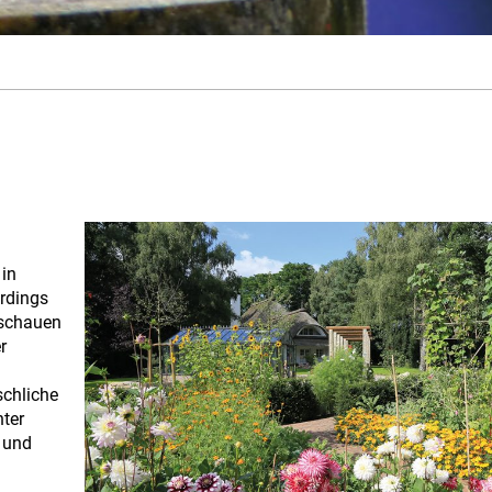
 in
erdings
nschauen
r
chliche
ter
e und