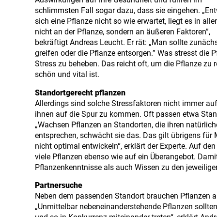
Auswirkungen auf ihre Gesundheit und führen im
schlimmsten Fall sogar dazu, dass sie eingehen. „Ent
sich eine Pflanze nicht so wie erwartet, liegt es in alle
nicht an der Pflanze, sondern an äußeren Faktoren”,
bekräftigt Andreas Leucht. Er rät: „Man sollte zunäc
greifen oder die Pflanze entsorgen.” Was stresst die 
Stress zu beheben. Das reicht oft, um die Pflanze zu r
schön und vital ist.
Standortgerecht pflanzen
Allerdings sind solche Stressfaktoren nicht immer auf
ihnen auf die Spur zu kommen. Oft passen etwa Sta
„Wachsen Pflanzen an Standorten, die ihren natürlic
entsprechen, schwächt sie das. Das gilt übrigens für
nicht optimal entwickeln“, erklärt der Experte. Auf 
viele Pflanzen ebenso wie auf ein Überangebot. Damit
Pflanzenkenntnisse als auch Wissen zu den jeweilig
Partnersuche
Neben dem passenden Standort brauchen Pflanzen au
„Unmittelbar nebeneinanderstehende Pflanzen sollten 