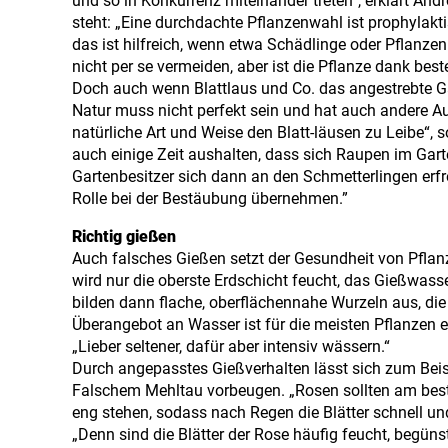
und so in Konkurrenz miteinander treten“, erklärt And
steht: „Eine durchdachte Pflanzenwahl ist prophylak
das ist hilfreich, wenn etwa Schädlinge oder Pflanze
nicht per se vermeiden, aber ist die Pflanze dank bes
Doch auch wenn Blattlaus und Co. das angestrebte Gart
Natur muss nicht perfekt sein und hat auch andere A
natürliche Art und Weise den Blatt-läusen zu Leibe“,
auch einige Zeit aushalten, dass sich Raupen im Gart
Gartenbesitzer sich dann an den Schmetterlingen erf
Rolle bei der Bestäubung übernehmen.”
Richtig gießen
Auch falsches Gießen setzt der Gesundheit von Pflanz
wird nur die oberste Erdschicht feucht, das Gießwasse
bilden dann flache, oberflächennahe Wurzeln aus, di
Überangebot an Wasser ist für die meisten Pflanzen e
„Lieber seltener, dafür aber intensiv wässern.“
Durch angepasstes Gießverhalten lässt sich zum Beis
Falschem Mehltau vorbeugen. „Rosen sollten am best
eng stehen, sodass nach Regen die Blätter schnell und
„Denn sind die Blätter der Rose häufig feucht, begüns