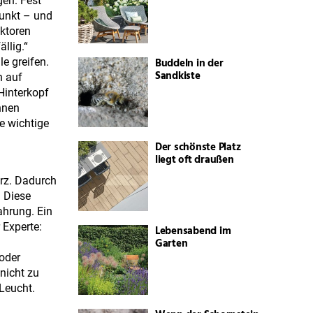
gen. Fest
Punkt – und
aktoren
llig.“
Buddeln in der
e greifen.
Sandkiste
n auf
Hinterkopf
nnen
e wichtige
Der schönste Platz
liegt oft draußen
urz. Dadurch
. Diese
ahrung. Ein
 Experte:
Lebensabend im
Garten
oder
nicht zu
 Leucht.