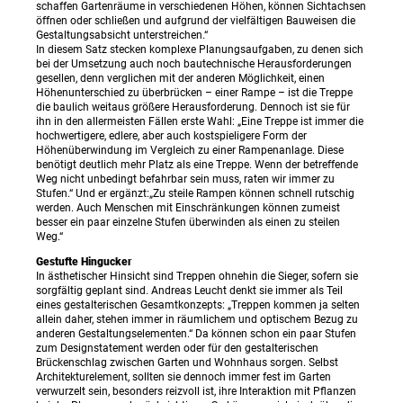
schaffen Gartenräume in verschiedenen Höhen, können Sichtachsen
öffnen oder schließen und aufgrund der vielfältigen Bauweisen die
Gestaltungsabsicht unterstreichen.“
In diesem Satz stecken komplexe Planungsaufgaben, zu denen sich
bei der Umsetzung auch noch bautechnische Herausforderungen
gesellen, denn verglichen mit der anderen Möglichkeit, einen
Höhenunterschied zu überbrücken – einer Rampe – ist die Treppe
die baulich weitaus größere Herausforderung. Dennoch ist sie für
ihn in den allermeisten Fällen erste Wahl: „Eine Treppe ist immer die
hochwertigere, edlere, aber auch kostspieligere Form der
Höhenüberwindung im Vergleich zu einer Rampenanlage. Diese
benötigt deutlich mehr Platz als eine Treppe. Wenn der betreffende
Weg nicht unbedingt befahrbar sein muss, raten wir immer zu
Stufen.“ Und er ergänzt:„Zu steile Rampen können schnell rutschig
werden. Auch Menschen mit Einschränkungen können zumeist
besser ein paar einzelne Stufen überwinden als einen zu steilen
Weg.“
Gestufte Hingucker
In ästhetischer Hinsicht sind Treppen ohnehin die Sieger, sofern sie
sorgfältig geplant sind. Andreas Leucht denkt sie immer als Teil
eines gestalterischen Gesamtkonzepts: „Treppen kommen ja selten
allein daher, stehen immer in räumlichem und optischem Bezug zu
anderen Gestaltungselementen.“ Da können schon ein paar Stufen
zum Designstatement werden oder für den gestalterischen
Brückenschlag zwischen Garten und Wohnhaus sorgen. Selbst
Architekturelement, sollten sie dennoch immer fest im Garten
verwurzelt sein, besonders reizvoll ist, ihre Interaktion mit Pflanzen