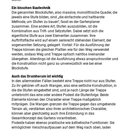
Ein bisschen Bautechnik
Die genannten Blockstufen, also massive, monolithische Quader, die
jeweils eine Stufe bilden, sind „die einfachste und haltbarste
Methode, um Stufen zu bauen“, fasst es der Gartenplaner
zusammen. Eine andere Art, Stufen auszubilden, ist die
Kombination aus Tritt- und Setzstufen. Dabei setzt sich die
eigentliche Stufe aus zwei Elementen zusammen: Ihre
Auftrittsfläche wird auf einem senkrecht stehenden Element, der
sogenannten Setzung, gelagert. Vorteil: Für die Ausführung der
Treppe können die gleichen Platten wie für den Weg verwendet
werden, sodass Weg und Treppe optisch nahtlos ineinander
übergehen. Allerdings ist die Ausführung etwas anspruchsvoller und
die Konstruktion nicht ganz so unverwüstlich wie bei einer
Blockstufe.
Auch das Drumherum ist wichtig
In den allermeisten Fällen besteht eine Treppe nicht nur aus Stufen.
Zu ihr gehören oft auch Wangen, also eine seitliche Konstruktion, in
die die Stufen eingebettet sind, und je nach Länge der Treppe
unterbricht das eine oder andere Podest die Stufenfolge. Beide
Elemente können den Charakter einer Treppe maßgeblich
mitprägen. Die Wangen grenzen die Treppe gegen das umgebende
Terrain ab, verstärken also ihren architektonischen Charakter,
können aber gleichzeitig auch ihre Einbindung in das
Gesamtkonzept des Gartens vorantreiben.
Podeste haben ebenso praktische wie ästhetische Funktionen: Sie
ermöglichen Verschnaufpausen auf dem Weg nach oben, laden