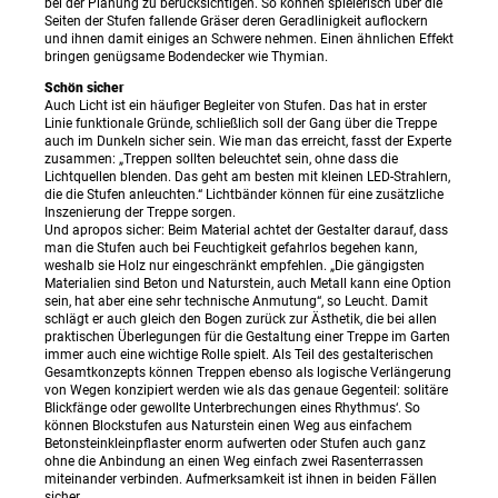
bei der Planung zu berücksichtigen. So können spielerisch über die
Seiten der Stufen fallende Gräser deren Geradlinigkeit auflockern
und ihnen damit einiges an Schwere nehmen. Einen ähnlichen Effekt
bringen genügsame Bodendecker wie Thymian.
Schön sicher
Auch Licht ist ein häufiger Begleiter von Stufen. Das hat in erster
Linie funktionale Gründe, schließlich soll der Gang über die Treppe
auch im Dunkeln sicher sein. Wie man das erreicht, fasst der Experte
zusammen: „Treppen sollten beleuchtet sein, ohne dass die
Lichtquellen blenden. Das geht am besten mit kleinen LED-Strahlern,
die die Stufen anleuchten.“ Lichtbänder können für eine zusätzliche
Inszenierung der Treppe sorgen.
Und apropos sicher: Beim Material achtet der Gestalter darauf, dass
man die Stufen auch bei Feuchtigkeit gefahrlos begehen kann,
weshalb sie Holz nur eingeschränkt empfehlen. „Die gängigsten
Materialien sind Beton und Naturstein, auch Metall kann eine Option
sein, hat aber eine sehr technische Anmutung“, so Leucht. Damit
schlägt er auch gleich den Bogen zurück zur Ästhetik, die bei allen
praktischen Überlegungen für die Gestaltung einer Treppe im Garten
immer auch eine wichtige Rolle spielt. Als Teil des gestalterischen
Gesamtkonzepts können Treppen ebenso als logische Verlängerung
von Wegen konzipiert werden wie als das genaue Gegenteil: solitäre
Blickfänge oder gewollte Unterbrechungen eines Rhythmus‘. So
können Blockstufen aus Naturstein einen Weg aus einfachem
Betonsteinkleinpflaster enorm aufwerten oder Stufen auch ganz
ohne die Anbindung an einen Weg einfach zwei Rasenterrassen
miteinander verbinden. Aufmerksamkeit ist ihnen in beiden Fällen
sicher.