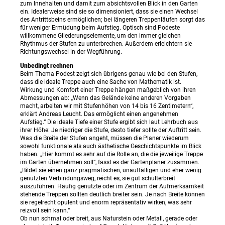
zum Innehalten und damit zum absichtsvollen Blick in den Garten
ein. Idealerweise sind sie so dimensioniert, dass sie einen Wechsel
des Antrittsbeins ermöglichen; bei längeren Treppenläufen sorgt das
für weniger Ermüdung beim Aufstieg. Optisch sind Podeste
willkommene Gliederungselemente, um den immer gleichen
Rhythmus der Stufen zu unterbrechen. Außerdem erleichtern sie
Richtungswechsel in der Wegführung.
Unbedingt rechnen
Beim Thema Podest zeigt sich übrigens genau wie bei den Stufen,
dass die ideale Treppe auch eine Sache von Mathematik ist.
Wirkung und Komfort einer Treppe hängen maßgeblich von ihren
Abmessungen ab: „Wenn das Gelände keine anderen Vorgaben
macht, arbeiten wir mit Stufenhöhen von 14 bis 16 Zentimetern“,
erklärt Andreas Leucht. Das ermöglicht einen angenehmen
Aufstieg.“ Die ideale Tiefe einer Stufe ergibt sich laut Lehrbuch aus
ihrer Höhe: Je niedriger die Stufe, desto tiefer sollte der Auftritt sein.
Was die Breite der Stufen angeht, müssen die Planer wiederum
sowohl funktionale als auch ästhetische Geschichtspunkte im Blick
haben. „Hier kommt es sehr auf die Rolle an, die die jeweilige Treppe
im Garten übernehmen soll“, fasst es der Gartenplaner zusammen.
„Bildet sie einen ganz pragmatischen, unauffälligen und eher wenig
genutzten Verbindungsweg, reicht es, sie gut schulterbreit
auszuführen. Häufig genutzte oder im Zentrum der Aufmerksamkeit
stehende Treppen sollten deutlich breiter sein. Je nach Breite können
sie regelrecht opulent und enorm repräsentativ wirken, was sehr
reizvoll sein kann.“
Ob nun schmal oder breit, aus Naturstein oder Metall, gerade oder