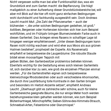
Nicht vergessen sollte man bei aller Funktionalität das, was ein
Grundstück erst zum Garten macht: die Bepflanzung. Die trägt
maßgeblich zu einer Aufwertung dieser Grundstücksbereiche bei, will
aber mit Blick auf die hier oft nicht ganz einfachen Bedingungen
wohl durchdacht und fachkundig ausgewählt sein. Doch Andreas
Leucht macht Mut: „Die Zahl der Pflanzenarten – auch der
blühenden –, die unter solchen Bedingungen gedeihen, ist groß.“
Astilben, Bergenien oder Hortensien könnten sich hier zum Beispiel
wohlfühlen, und im Frühjahr bringen Blumenzwiebeln Farbe auch in
diesen Gartenteil. Das Anlegen eines Rasens in schattiger Lage ist
hingegen weniger empfehlenswert. „Unter diesen Bedingungen kann
Rasen nicht richtig wachsen und wird eher aus Moos als aus grünen
Halmen bestehen“, prophezeit der Experte. Als Rasenersatz
empfiehlt er beispielsweise die Laugenblume: Die robuste Staude
bildet einen moosartigen Teppich mit
gelben Blüten, den Gartenbesitzer problemlos betreten können.
Ebenfalls wichtig für die Gestaltung eines solch kleinen Gartenteils
ist, sich darüber klar zu sein, wie groß die einzelnen Pflanzen einmal
werden. „Für die Gartenstreifen eignen sich beispielsweise
kleinwüchsige Rhododendren oder auch verschiedene Ahornsorten,
die durch ihre Laubfärbung tolle Kontraste in den Garten bringen
und besonders im Herbst Akzente setzen“, empfiehlt Andreas
Leucht. „Überhaupt gibt es zahlreiche sehr schöne, auch für kleine
Gartenbereiche geeignete Bäume, die nur einige Meter hoch werden
beziehungsweise klein gehalten werden können, wie zum Beispiel
Blütenhartriegel, Mönchspfeffer, Sieben-Söhne-des-Himmels-Strauch,
Schneeball-Arten, Felsenbirne oder Glanzmispel.“