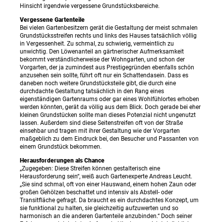
Hinsicht irgendwie vergessene Grundstücksbereiche.
Vergessene Gartenteile
Bei vielen Gartenbesitzern gerät die Gestaltung der meist schmalen
Grundstücksstreifen rechts und links des Hauses tatsächlich völlig
in Vergessenheit. Zu schmal, zu schwierig, vermeintlich zu
unwichtig. Den Löwenanteil an gärtnerischer Aufmerksamkeit
bekommt verständlicherweise der Wohngarten, und schon der
Vorgarten, der ja zumindest aus Prestigegründen ebenfalls schön
anzusehen sein sollte, führt oft nur ein Schattendasein. Dass es
daneben noch weitere Grundstücksteile gibt, die durch eine
durchdachte Gestaltung tatsächlich in den Rang eines
eigenständigen Gartenraums oder gar eines Wohlfühlortes erhoben
werden könnten, gerät da völlig aus dem Blick. Doch gerade bei eher
kleinen Grundstücken sollte man dieses Potenzial nicht ungenutzt
lassen. Außerdem sind diese Seitenstreifen oft von der Straße
einsehbar und tragen mit ihrer Gestaltung wie der Vorgarten
maßgeblich zu dem Eindruck bei, den Besucher und Passanten von
einem Grundstück bekommen.
Herausforderungen als Chance
„Zugegeben: Diese Streifen können gestalterisch eine
Herausforderung sein“, weiß auch Gartenexperte Andreas Leucht.
„Sie sind schmal, oft von einer Hauswand, einem hohen Zaun oder
großen Gehölzen beschattet und intensiv als Abstell- oder
Transitfläche gefragt. Da braucht es ein durchdachtes Konzept, um
sie funktional zu halten, sie gleichzeitig aufzuwerten und so
harmonisch an die anderen Gartenteile anzubinden.“ Doch seiner