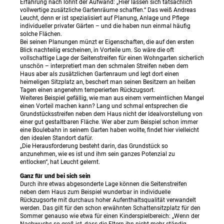
Erfahrung nach lohnt der Aufwand: „Hier lassen sich tatsächlich
vollwertige zusätzliche Gartenräume schaffen.“ Das weiß Andreas
Leucht, denn er ist spezialisiert auf Planung, Anlage und Pflege
individueller privater Gärten – und die haben nun einmal häufig
solche Flächen.
Bei seinen Planungen münzt er Eigenschaften, die auf den ersten
Blick nachteilig erscheinen, in Vorteile um. So wäre die oft
vollschattige Lage der Seitenstreifen für einen Wohngarten sicherlich
unschön – interpretiert man den schmalen Streifen neben dem
Haus aber als zusätzlichen Gartenraum und legt dort einen
heimeligen Sitzplatz an, beschert man seinen Besitzern an heißen
Tagen einen angenehm temperierten Rückzugsort.
Weiteres Beispiel gefällig, wie man aus einem vermeintlichen Mangel
einen Vorteil machen kann? Lang und schmal entsprechen die
Grundstücksstreifen neben dem Haus nicht der Idealvorstellung von
einer gut gestaltbaren Fläche. Wer aber zum Beispiel schon immer
eine Boulebahn in seinem Garten haben wollte, findet hier vielleicht
den idealen Standort dafür.
„Die Herausforderung besteht darin, das Grundstück so
anzunehmen, wie es ist und ihm sein ganzes Potenzial zu
entlocken“, hat Leucht gelernt.
Ganz für und bei sich sein
Durch ihre etwas abgesonderte Lage können die Seitenstreifen
neben dem Haus zum Beispiel wunderbar in individuelle
Rückzugsorte mit durchaus hoher Aufenthaltsqualität verwandelt
werden. Das gilt für den schon erwähnten Schattensitzplatz für den
Sommer genauso wie etwa für einen Kinderspielbereich: „Wenn der
Nachwuchs so groß ist, dass die Eltern ihn nicht mehr ständig