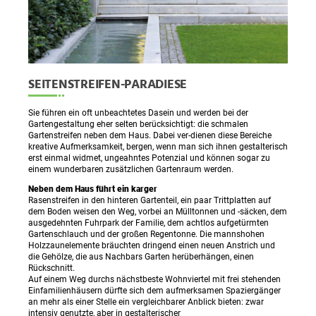
SEITENSTREIFEN-PARADIESE
Sie führen ein oft unbeachtetes Dasein und werden bei der
Gartengestaltung eher selten berücksichtigt: die schmalen
Gartenstreifen neben dem Haus. Dabei ver-dienen diese Bereiche
kreative Aufmerksamkeit, bergen, wenn man sich ihnen gestalterisch
erst einmal widmet, ungeahntes Potenzial und können sogar zu
einem wunderbaren zusätzlichen Gartenraum werden.
Neben dem Haus führt ein karger
Rasenstreifen in den hinteren Gartenteil, ein paar Trittplatten auf
dem Boden weisen den Weg, vorbei an Mülltonnen und -säcken, dem
ausgedehnten Fuhrpark der Familie, dem achtlos aufgetürmten
Gartenschlauch und der großen Regentonne. Die mannshohen
Holzzaunelemente bräuchten dringend einen neuen Anstrich und
die Gehölze, die aus Nachbars Garten herüberhängen, einen
Rückschnitt.
Auf einem Weg durchs nächstbeste Wohnviertel mit frei stehenden
Einfamilienhäusern dürfte sich dem aufmerksamen Spaziergänger
an mehr als einer Stelle ein vergleichbarer Anblick bieten: zwar
intensiv genutzte, aber in gestalterischer