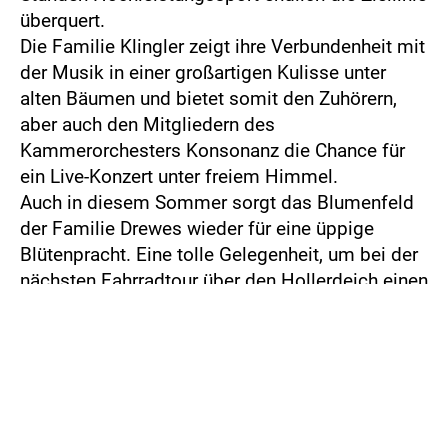
überquert.
Die Familie Klingler zeigt ihre Verbundenheit mit
der Musik in einer großartigen Kulisse unter
alten Bäumen und bietet somit den Zuhörern,
aber auch den Mitgliedern des
Kammerorchesters Konsonanz die Chance für
ein Live-Konzert unter freiem Himmel.
Auch in diesem Sommer sorgt das Blumenfeld
der Familie Drewes wieder für eine üppige
Blütenpracht. Eine tolle Gelegenheit, um bei der
nächsten Fahrradtour über den Hollerdeich einen
bunten Strauß mit nach Hause zu nehmen.
Dass Kevin weder allein zu Hause noch einsam
ist, beweist die Geschichte der Hühner-AG am
Ökumenischen Gymnasium. Hahn Kevin und
seine glücklichen Hennen werden von den
Schülerinnen und Schülern der 5c und Lehrerin