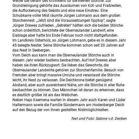
Wetter die Gefahr des Ertrinkens für die kleinen Störche. Zur
Grundreinigung gehörte das Ausräumen von Kot- und Fraßresten,
die Auflockerung des Geästs und eine neue Einstreu. Eine
Schubkarre voller Mist räumte Jürgen Lohmann aus dem großen
Storchennest. „Jetzt sind die Voraussetzungen tipptop“, sagte
Jürgen Drewes zufrieden. „Getreten“ hätten sich die beiden Störche
schon ordentlich, berichtete der Oberneulander Landwirt, eine
Eiablage aber hatte bis Ende Februar noch nicht stattgefunden.
Im Landkreis Osterholz, so Jürgen Lohmann, gebe es in diesem Jahr
45 belegte Nester. Seine Störche kommen schon seit 20 Jahren auf
das Nest in Seebergen.
Vom Deich aus kann man die Oberneulander Störche auch in
diesem Jahr wieder bestens beobachten. Auf Hof Drewes aber
haben sie ihren Rückzugsort. Sie lieben das Gewohnte, die
Oberneulander Landwirte gehören zur Storchenfamilie. Besuch von
Fremden aber bringt massive Unruhe und veranlasst die Störche
leicht, ihr Nest zu verlassen. Die Deichkrone bietet genügend
Abstand, aber auch ausreichend Nähe, um die Störche in aller Ruhe
beobachten zu können. Das Männchen ist daran zu erkennen, dass
es deutlich größer ist als das Weibchen.
Neben Hajo Kaemena warten in diesem Jahr auch Karen und Lüder
Haltermann sowie die Familie Sündermann am Hodenberger Deich
auf den Bezug der von ihnen gestellten Nistmöglichkeiten.
Text und Foto: Sabine v.d. Decken