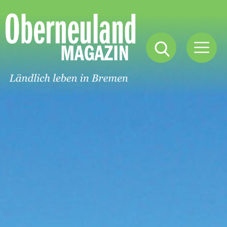
Oberneuland
Magazin