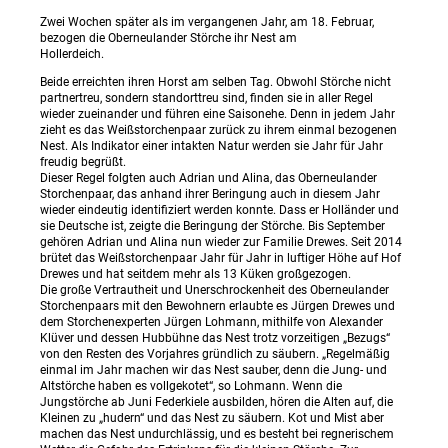
Zwei Wochen später als im vergangenen Jahr, am 18. Februar,
bezogen die Oberneulander Störche ihr Nest am
Hollerdeich.
Beide erreichten ihren Horst am selben Tag. Obwohl Störche nicht
partnertreu, sondern standorttreu sind, finden sie in aller Regel
wieder zueinander und führen eine Saisonehe. Denn in jedem Jahr
zieht es das Weißstorchenpaar zurück zu ihrem einmal bezogenen
Nest. Als Indikator einer intakten Natur werden sie Jahr für Jahr
freudig begrüßt.
Dieser Regel folgten auch Adrian und Alina, das Oberneulander
Storchenpaar, das anhand ihrer Beringung auch in diesem Jahr
wieder eindeutig identifiziert werden konnte. Dass er Holländer und
sie Deutsche ist, zeigte die Beringung der Störche. Bis September
gehören Adrian und Alina nun wieder zur Familie Drewes. Seit 2014
brütet das Weißstorchenpaar Jahr für Jahr in luftiger Höhe auf Hof
Drewes und hat seitdem mehr als 13 Küken großgezogen.
Die große Vertrautheit und Unerschrockenheit des Oberneulander
Storchenpaars mit den Bewohnern erlaubte es Jürgen Drewes und
dem Storchenexperten Jürgen Lohmann, mithilfe von Alexander
Klüver und dessen Hubbühne das Nest trotz vorzeitigen „Bezugs“
von den Resten des Vorjahres gründlich zu säubern. „Regelmäßig
einmal im Jahr machen wir das Nest sauber, denn die Jung- und
Altstörche haben es vollgekotet“, so Lohmann. Wenn die
Jungstörche ab Juni Federkiele ausbilden, hören die Alten auf, die
Kleinen zu „hudern“ und das Nest zu säubern. Kot und Mist aber
machen das Nest undurchlässig, und es besteht bei regnerischem