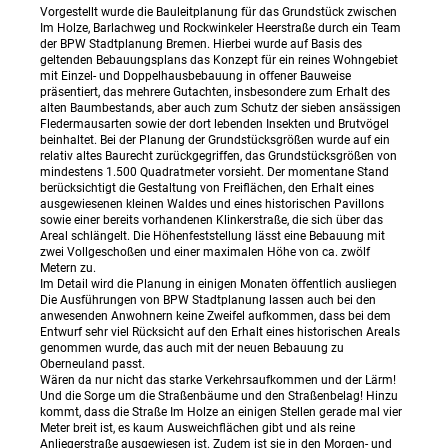
Vorgestellt wurde die Bauleitplanung für das Grundstück zwischen
Im Holze, Barlachweg und Rockwinkeler Heerstraße durch ein Team
der BPW Stadtplanung Bremen. Hierbei wurde auf Basis des
geltenden Bebauungsplans das Konzept für ein reines Wohngebiet
mit Einzel- und Doppelhausbebauung in offener Bauweise
präsentiert, das mehrere Gutachten, insbesondere zum Erhalt des
alten Baumbestands, aber auch zum Schutz der sieben ansässigen
Fledermausarten sowie der dort lebenden Insekten und Brutvögel
beinhaltet. Bei der Planung der Grundstücksgrößen wurde auf ein
relativ altes Baurecht zurückgegriffen, das Grundstücksgrößen von
mindestens 1.500 Quadratmeter vorsieht. Der momentane Stand
berücksichtigt die Gestaltung von Freiflächen, den Erhalt eines
ausgewiesenen kleinen Waldes und eines historischen Pavillons
sowie einer bereits vorhandenen Klinkerstraße, die sich über das
Areal schlängelt. Die Höhenfeststellung lässt eine Bebauung mit
zwei Vollgeschoßen und einer maximalen Höhe von ca. zwölf
Metern zu.
Im Detail wird die Planung in einigen Monaten öffentlich ausliegen
Die Ausführungen von BPW Stadtplanung lassen auch bei den
anwesenden Anwohnern keine Zweifel aufkommen, dass bei dem
Entwurf sehr viel Rücksicht auf den Erhalt eines historischen Areals
genommen wurde, das auch mit der neuen Bebauung zu
Oberneuland passt.
Wären da nur nicht das starke Verkehrsaufkommen und der Lärm!
Und die Sorge um die Straßenbäume und den Straßenbelag! Hinzu
kommt, dass die Straße Im Holze an einigen Stellen gerade mal vier
Meter breit ist, es kaum Ausweichflächen gibt und als reine
Anliegerstraße ausgewiesen ist. Zudem ist sie in den Morgen- und