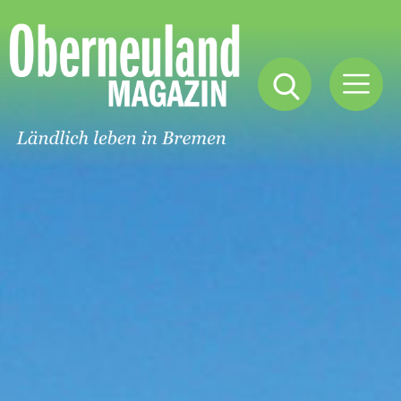
Oberneuland
Magazin