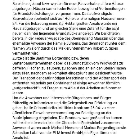
Bereichen gebaut bzw. werden für neue Bauvorhaben ältere Häuser
abgetragen, Häuser saniert oder Boden bewegt und Vorbereitungen
für Grundstücksteilungen vorgenommen. Das aufwendigste
Bauvorhaben befindet sich auf Höhe der ehemaligen Hausnummer
24. Für die Bebauung eines 3,5 Hektar großen Areals wurde ein
Haus abgetragen und an gleicher Stelle eine Zufahrt für die acht
neuen, dahinter liegenden Grundstücke angelegt. Wir berichteten
bereits in der Februar-Ausgabe des Oberneuland Magazin über das
ehemalige Anwesen der Familie Jürgens, das demnächst unter dem
Namen „Avalon“ durch das Maklerunternehmen Robert C. Spies
vermarktet wird.
Zurzeit ist die Baufirma Borgerding bzw. deren
Gartenbauunternehmen dabei, das Grundstück vom Wildwuchs zu
befreien, Flächen zu säubern, zu ebnen und an einigen Stellen Rasen
einzusäen, nachdem es komplett eingezäunt und gesichert wurde.
Der Transport der dafür nötigen Maschinen und der Abtransport des
entfernten Materials per Container hat einige Anwohner förmlich
„aufgeschreckt“ und Fragen zum Ablauf der Arbeiten aufkommen
lassen.
Um die Anwohner und interessierte Bürgerinnen und Bürger
frühzeitig zu informieren und die Gelegenheit zur Erörterung zu
geben, hatte Ortsamtsleiter Matthias Kook am 26.04. zu einer
öffentlichen Einwohnerversammlung zur Beteiligung an der
Bauleitplanung eingeladen. Die Resonanz war groß und so kamen
zahlreiche Interessierte in der Oberschule Rockwinkel zusammen.
Anwesend waren auch Michael Heese und Markus Borgerding sowie
Sebastian Latal von der PLM Invest GmbH, die Eigentümer des
Areals ist.