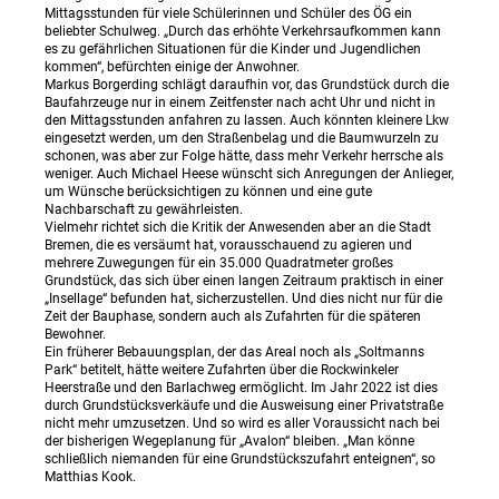
Mittagsstunden für viele Schülerinnen und Schüler des ÖG ein
beliebter Schulweg. „Durch das erhöhte Verkehrsaufkommen kann
es zu gefährlichen Situationen für die Kinder und Jugendlichen
kommen“, befürchten einige der Anwohner.
Markus Borgerding schlägt daraufhin vor, das Grundstück durch die
Baufahrzeuge nur in einem Zeitfenster nach acht Uhr und nicht in
den Mittagsstunden anfahren zu lassen. Auch könnten kleinere Lkw
eingesetzt werden, um den Straßenbelag und die Baumwurzeln zu
schonen, was aber zur Folge hätte, dass mehr Verkehr herrsche als
weniger. Auch Michael Heese wünscht sich Anregungen der Anlieger,
um Wünsche berücksichtigen zu können und eine gute
Nachbarschaft zu gewährleisten.
Vielmehr richtet sich die Kritik der Anwesenden aber an die Stadt
Bremen, die es versäumt hat, vorausschauend zu agieren und
mehrere Zuwegungen für ein 35.000 Quadratmeter großes
Grundstück, das sich über einen langen Zeitraum praktisch in einer
„Insellage“ befunden hat, sicherzustellen. Und dies nicht nur für die
Zeit der Bauphase, sondern auch als Zufahrten für die späteren
Bewohner.
Ein früherer Bebauungsplan, der das Areal noch als „Soltmanns
Park“ betitelt, hätte weitere Zufahrten über die Rockwinkeler
Heerstraße und den Barlachweg ermöglicht. Im Jahr 2022 ist dies
durch Grundstücksverkäufe und die Ausweisung einer Privatstraße
nicht mehr umzusetzen. Und so wird es aller Voraussicht nach bei
der bisherigen Wegeplanung für „Avalon“ bleiben. „Man könne
schließlich niemanden für eine Grundstückszufahrt enteignen“, so
Matthias Kook.