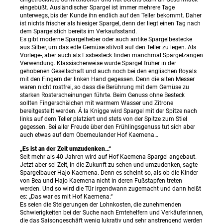
eingebüßt. Ausländischer Spargel ist immer mehrere Tage
unterwegs, bis der Kunde ihn endlich auf den Teller bekommt. Daher
ist nichts frischer als hiesiger Spargel, denn der liegt einen Tag nach
dem Spargelstich bereits im Verkaufsstand.
Es gibt moderne Spargelheber oder auch antike Spargelbestecke
aus Silber, um das edle Gemüse stilvoll auf den Teller zu legen. Als
Vorlege-, aber auch als Essbesteck finden manchmal Spargelzangen
Verwendung. Klassischerweise wurde Spargel früher in der
gehobenen Gesellschaft und auch noch bei den englischen Royals
mit den Fingern der linken Hand gegessen. Denn die alten Messer
waren nicht rostfrei, so dass die Berührung mit dem Gemüse zu
starken Rosterscheinungen führte. Beim Genuss ohne Besteck
sollten Fingerschälchen mit warmem Wasser und Zitrone
bereitgestellt werden. Á la Knigge wird Spargel mit der Spitze nach
links auf dem Teller platziert und stets von der Spitze zum Stiel
gegessen. Bei aller Freude über den Frühlingsgenuss tut sich aber
auch etwas auf dem Oberneulander Hof Kaemena…
„Es ist an der Zeit umzudenken…“
Seit mehr als 40 Jahren wird auf Hof Kaemena Spargel angebaut.
Jetzt aber sei Zeit, in die Zukunft zu sehen und umzudenken, sagte
Spargelbauer Hajo Kaemena. Denn es scheint so, als ob die Kinder
von Bea und Hajo Kaemena nicht in deren Fußstapfen treten
werden. Und so wird die Tür irgendwann zugemacht und dann heißt
es: „Das war es mit Hof Kaemena.“
Es seien die Steigerungen der Lohnkosten, die zunehmenden
Schwierigkeiten bei der Suche nach Erntehelfern und Verkäuferinnen,
die das Saisongeschäft wenig lukrativ und sehr anstrengend werden