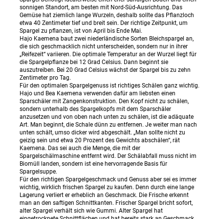
sonnigen Standort, am besten mit Nord-Süd-Ausrichtung. Das
Gemüse hat ziemlich lange Wurzeln, deshalb sollte das Pflanzloch
etwa 40 Zentimeter tief und breit sein. Der richtige Zeitpunkt, um
Spargel zu pflanzen, ist von April bis Ende Mai.
Hajo Kaemena baut zwei niederländische Sorten Bleichspargel an,
die sich geschmacklich nicht unterscheiden, sondern nur in ihrer
„Reifezeit“ variieren. Die optimale Temperatur an der Wurzel liegt für
die Spargelpflanze bei 12 Grad Celsius. Dann beginnt sie
auszutreiben. Bei 20 Grad Celsius wächst der Spargel bis zu zehn
Zentimeter pro Tag.
Für den optimalen Spargelgenuss ist richtiges Schälen ganz wichtig.
Hajo und Bea Kaemena verwenden dafür am liebsten einen
Sparschäler mit Zangenkonstruktion. Den Kopf nicht zu schälen,
sondern unterhalb des Spargelkopfs mit dem Sparschäler
anzusetzen und von oben nach unten zu schälen, ist die adäquate
Art. Man beginnt, die Schale dünn zu entfernen. Je weiter man nach
unten schält, umso dicker wird abgeschält. „Man sollte nicht zu
geizig sein und etwa 20 Prozent des Gewichts abschälen“, rät
Kaemena. Das sei auch die Menge, die mit der
Spargelschälmaschine entfernt wird. Der Schälabfall muss nicht im
Biomüll landen, sondern ist eine hervorragende Basis für
Spargelsuppe.
Für den richtigen Spargelgeschmack und Genuss aber sei es immer
wichtig, wirklich frischen Spargel zu kaufen. Denn durch eine lange
Lagerung verliert er erheblich an Geschmack. Die Frische erkennt
man an den saftigen Schnittkanten. Frischer Spargel bricht sofort,
alter Spargel verhält sich wie Gummi. Alter Spargel hat
eingetrocknete Schnittflächen und hat bereits stark an Geschmack