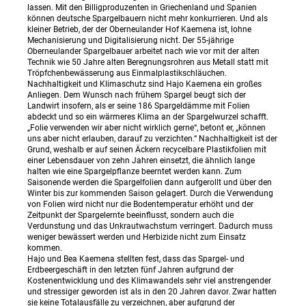
lassen. Mit den Billigproduzenten in Griechenland und Spanien
können deutsche Spargelbauern nicht mehr konkurrieren. Und als
kleiner Betrieb, der der Oberneulander Hof Kaemena ist, lohne
Mechanisierung und Digitalisierung nicht. Der 55-jährige
Oberneulander Spargelbauer arbeitet nach wie vor mit der alten
Technik wie 50 Jahre alten Beregnungsrohren aus Metall statt mit
Tröpfchenbewässerung aus Einmalplastikschläuchen.
Nachhaltigkeit und Klimaschutz sind Hajo Kaemena ein großes
Anliegen. Dem Wunsch nach frühem Spargel beugt sich der
Landwirt insofern, als er seine 186 Spargeldämme mit Folien
abdeckt und so ein wärmeres Klima an der Spargelwurzel schafft.
„Folie verwenden wir aber nicht wirklich gerne“, betont er, „können
uns aber nicht erlauben, darauf zu verzichten.“ Nachhaltigkeit ist der
Grund, weshalb er auf seinen Äckern recycelbare Plastikfolien mit
einer Lebensdauer von zehn Jahren einsetzt, die ähnlich lange
halten wie eine Spargelpflanze beerntet werden kann. Zum
Saisonende werden die Spargelfolien dann aufgerollt und über den
Winter bis zur kommenden Saison gelagert. Durch die Verwendung
von Folien wird nicht nur die Bodentemperatur erhöht und der
Zeitpunkt der Spargelernte beeinflusst, sondern auch die
Verdunstung und das Unkrautwachstum verringert. Dadurch muss
weniger bewässert werden und Herbizide nicht zum Einsatz
kommen.
Hajo und Bea Kaemena stellten fest, dass das Spargel- und
Erdbeergeschäft in den letzten fünf Jahren aufgrund der
Kostenentwicklung und des Klimawandels sehr viel anstrengender
und stressiger geworden ist als in den 20 Jahren davor. Zwar hatten
sie keine Totalausfälle zu verzeichnen, aber aufgrund der