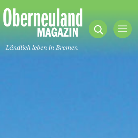
Oberneuland
Magazin