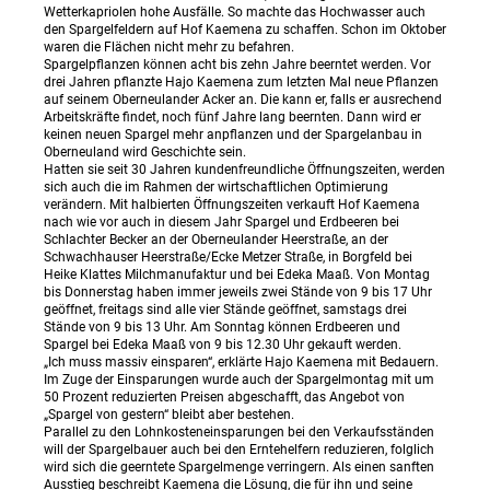
Wetterkapriolen hohe Ausfälle. So machte das Hochwasser auch
den Spargelfeldern auf Hof Kaemena zu schaffen. Schon im Oktober
waren die Flächen nicht mehr zu befahren.
Spargelpflanzen können acht bis zehn Jahre beerntet werden. Vor
drei Jahren pflanzte Hajo Kaemena zum letzten Mal neue Pflanzen
auf seinem Oberneulander Acker an. Die kann er, falls er ausrechend
Arbeitskräfte findet, noch fünf Jahre lang beernten. Dann wird er
keinen neuen Spargel mehr anpflanzen und der Spargelanbau in
Oberneuland wird Geschichte sein.
Hatten sie seit 30 Jahren kundenfreundliche Öffnungszeiten, werden
sich auch die im Rahmen der wirtschaftlichen Optimierung
verändern. Mit halbierten Öffnungszeiten verkauft Hof Kaemena
nach wie vor auch in diesem Jahr Spargel und Erdbeeren bei
Schlachter Becker an der Oberneulander Heerstraße, an der
Schwachhauser Heerstraße/Ecke Metzer Straße, in Borgfeld bei
Heike Klattes Milchmanufaktur und bei Edeka Maaß. Von Montag
bis Donnerstag haben immer jeweils zwei Stände von 9 bis 17 Uhr
geöffnet, freitags sind alle vier Stände geöffnet, samstags drei
Stände von 9 bis 13 Uhr. Am Sonntag können Erdbeeren und
Spargel bei Edeka Maaß von 9 bis 12.30 Uhr gekauft werden.
„Ich muss massiv einsparen“, erklärte Hajo Kaemena mit Bedauern.
Im Zuge der Einsparungen wurde auch der Spargelmontag mit um
50 Prozent reduzierten Preisen abgeschafft, das Angebot von
„Spargel von gestern“ bleibt aber bestehen.
Parallel zu den Lohnkosteneinsparungen bei den Verkaufsständen
will der Spargelbauer auch bei den Erntehelfern reduzieren, folglich
wird sich die geerntete Spargelmenge verringern. Als einen sanften
Ausstieg beschreibt Kaemena die Lösung, die für ihn und seine