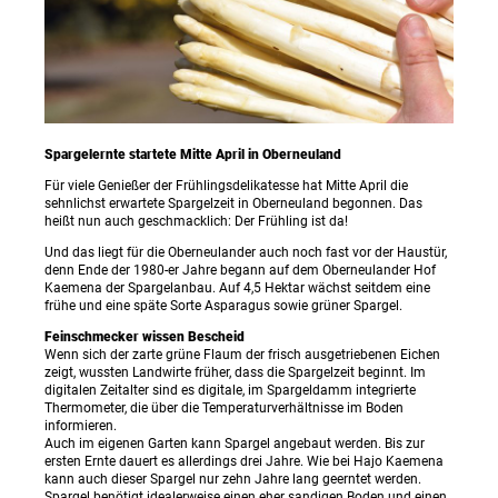
Spargelernte startete Mitte April in Oberneuland
Für viele Genießer der Frühlingsdelikatesse hat Mitte April die
sehnlichst erwartete Spargelzeit in Oberneuland begonnen. Das
heißt nun auch geschmacklich: Der Frühling ist da!
Und das liegt für die Oberneulander auch noch fast vor der Haustür,
denn Ende der 1980-er Jahre begann auf dem Oberneulander Hof
Kaemena der Spargelanbau. Auf 4,5 Hektar wächst seitdem eine
frühe und eine späte Sorte Asparagus sowie grüner Spargel.
Feinschmecker wissen Bescheid
Wenn sich der zarte grüne Flaum der frisch ausgetriebenen Eichen
zeigt, wussten Landwirte früher, dass die Spargelzeit beginnt. Im
digitalen Zeitalter sind es digitale, im Spargeldamm integrierte
Thermometer, die über die Temperaturverhältnisse im Boden
informieren.
Auch im eigenen Garten kann Spargel angebaut werden. Bis zur
ersten Ernte dauert es allerdings drei Jahre. Wie bei Hajo Kaemena
kann auch dieser Spargel nur zehn Jahre lang geerntet werden.
Spargel benötigt idealerweise einen eher sandigen Boden und einen