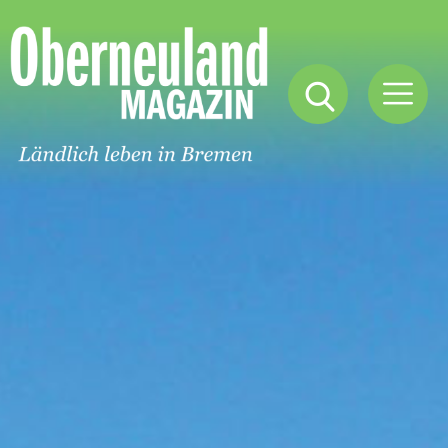
Oberneuland
Magazin