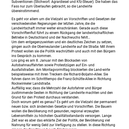
Subventionen (Stichwort: Agrardiesel und Kfz-Steuer). Die haben das
Fass nur zum Überlaufen gebracht, so die Landwirte
übereinstimmend.
Es geht vor allem um die Vielzahl an Vorschriften und Gesetzen der
verschiedensten Regierungen der letzten Jahre, die die
Landwirtschaft immer weiter einschränken. Gerade auch diese
Vorschriftenflut führt zu einem Rückgang der landwirtschaftlichen
Betriebe in Deutschland und der Nachwuchs fehlt…
Um dem entgegenzuwirken und ein deutliches Zeichen zu setzen,
gingen auch die Oberneulander Landwirte auf die Straße. Mit ihrem
Protest wollen sie die Politik wachrütteln und auch mit den Bürgern
ins Gespräch zu kommen.
Los ging es am 8. Januar mit den Blockaden von
Autobahnauffahrten sowie Protestzügen auf Ein- und
Ausfallstraßen. Am Montagvormittag blockierten die Land-wirte
beispielsweise mit ihren Treckern die Richard-Boljahn-Allee. Sie
fuhren dann im Schritttempo die Franz-Schütte-Allee in Richtung
Rockwinkeler Landstraße.
Auffällig war, dass die Mehrzahl der Autofahrer und Bürger
zustimmende Gesten in Richtung der Landwirte machten und den
Grund für den Protest durchaus verstanden.
Doch worum geht es genau? Es geht um die Vielzahl der permanent
neuen bzw. sich ändernden Gesetze und Vorschriften. Die Bauern
wollen die Bevölkerung mit gesunden, regional erzeugten
Lebensmitteln zu höchsten Qualitätsstandards versorgen. Lange
Zeit war es aber das erklärte Ziel der Politik, der Bevölkerung viel
Nahrung für wenig Geld zur Verfügung zu stellen. In diese Richtung