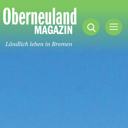
Oberneuland
Magazin