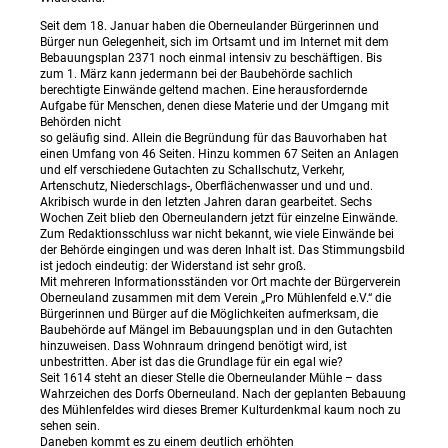
Seit dem 18. Januar haben die Oberneulander Bürgerinnen und
Bürger nun Gelegenheit, sich im Ortsamt und im Internet mit dem
Bebauungsplan 2371 noch einmal intensiv zu beschäftigen. Bis
zum 1. März kann jedermann bei der Baubehörde sachlich
berechtigte Einwände geltend machen. Eine herausfordernde
Aufgabe für Menschen, denen diese Materie und der Umgang mit
Behörden nicht
so geläufig sind. Allein die Begründung für das Bauvorhaben hat
einen Umfang von 46 Seiten. Hinzu kommen 67 Seiten an Anlagen
und elf verschiedene Gutachten zu Schallschutz, Verkehr,
Artenschutz, Niederschlags-, Oberflächenwasser und und und.
Akribisch wurde in den letzten Jahren daran gearbeitet. Sechs
Wochen Zeit blieb den Oberneulandern jetzt für einzelne Einwände.
Zum Redaktionsschluss war nicht bekannt, wie viele Einwände bei
der Behörde eingingen und was deren Inhalt ist. Das Stimmungsbild
ist jedoch eindeutig: der Widerstand ist sehr groß.
Mit mehreren Informationsständen vor Ort machte der Bürgerverein
Oberneuland zusammen mit dem Verein „Pro Mühlenfeld e.V.“ die
Bürgerinnen und Bürger auf die Möglichkeiten aufmerksam, die
Baubehörde auf Mängel im Bebauungsplan und in den Gutachten
hinzuweisen. Dass Wohnraum dringend benötigt wird, ist
unbestritten. Aber ist das die Grundlage für ein egal wie?
Seit 1614 steht an dieser Stelle die Oberneulander Mühle – dass
Wahrzeichen des Dorfs Oberneuland. Nach der geplanten Bebauung
des Mühlenfeldes wird dieses Bremer Kulturdenkmal kaum noch zu
sehen sein.
Daneben kommt es zu einem deutlich erhöhten