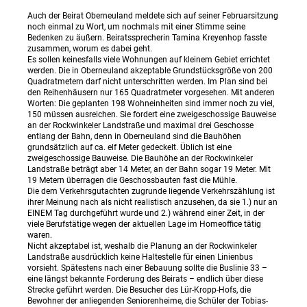
Auch der Beirat Oberneuland meldete sich auf seiner Februarsitzung
noch einmal zu Wort, um nochmals mit einer Stimme seine
Bedenken zu äußern. Beiratssprecherin Tamina Kreyenhop fasste
zusammen, worum es dabei geht.
Es sollen keinesfalls viele Wohnungen auf kleinem Gebiet errichtet
werden. Die in Oberneuland akzeptable Grundstücksgröße von 200
Quadratmetern darf nicht unterschritten werden. Im Plan sind bei
den Reihenhäusern nur 165 Quadratmeter vorgesehen. Mit anderen
Worten: Die geplanten 198 Wohneinheiten sind immer noch zu viel,
150 müssen ausreichen. Sie fordert eine zweigeschossige Bauweise
an der Rockwinkeler Landstraße und maximal drei Geschosse
entlang der Bahn, denn in Oberneuland sind die Bauhöhen
grundsätzlich auf ca. elf Meter gedeckelt. Üblich ist eine
zweigeschossige Bauweise. Die Bauhöhe an der Rockwinkeler
Landstraße beträgt aber 14 Meter, an der Bahn sogar 19 Meter. Mit
19 Metern überragen die Geschossbauten fast die Mühle.
Die dem Verkehrsgutachten zugrunde liegende Verkehrszählung ist
ihrer Meinung nach als nicht realistisch anzusehen, da sie 1.) nur an
EINEM Tag durchgeführt wurde und 2.) während einer Zeit, in der
viele Berufstätige wegen der aktuellen Lage im Homeoffice tätig
waren.
Nicht akzeptabel ist, weshalb die Planung an der Rockwinkeler
Landstraße ausdrücklich keine Haltestelle für einen Linienbus
vorsieht. Spätestens nach einer Bebauung sollte die Buslinie 33 –
eine längst bekannte Forderung des Beirats – endlich über diese
Strecke geführt werden. Die Besucher des Lür-Kropp-Hofs, die
Bewohner der anliegenden Seniorenheime, die Schüler der Tobias-