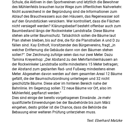
Schule, die Aktiven in den Sportvereinen und letztlich die Bewohner
des Mühlenfelds brauchen kurze Wege zum öffentlichen Nahverkehr.
Nicht ausreichend in der Begründung sind die Informationen zum
Ablauf des Brauchwassers aus den Häusern, das Regenwasser soll
auf den Grundstücken versickern. Wer kontrolliert, dass die Flächen
nicht versiegelt werden? Klärungsbedarf besteht offenbar auch zum
Baumbestand längs der Rockwinkeler Landstraße. Diese Bäume
stehen alle unter Baumschutz. Tatsächlich sollen die Bäume laut
Plan stehen bleiben, bis auf drei, die für die Planstraßen A und D zu
fällen sind. Kay Entholt, Vorsitzender des Bürgervereins, fragt, „in
welcher Entfernung die Gebäude dann von den Bäumen stehen
sollen?“. Der Zeichnung zufolge seien das nur zwei Meter. Dazu
Tamina Kreyenhop: „Der Abstand zu den Mehrfamilienhäusern an
der Rockwinkeler Landstraße sollte mindestens 15 Meter betragen;
der Abstand zum geplanten Rad- und Fußweg mindestens einen
Meter. Abgesehen davon werden auf dem gesamten Areal 12 Bäume
gefällt, die der Baumschutzordnung unterliegen und 32 nicht
geschützte Bäume. Diese aber im hinteren Bereich nahe der
Bahnlinie. Im Gegenzug sollen 72 neue Bäume vor Ort, also im
Mühlenfeld, gepflanzt werden.“
Dies sind einige der bereits vorgetragenen Einwände. Je mehr
qualifizierte Einwendungen bei der Baubehörde bis zum März
eingehen, desto größer ist die Chance, dass die Behörde die
Bebauung einer weiteren Prüfung unterziehen muss.
Text: Eberhard Matzke