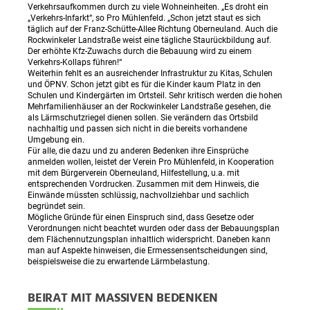
Verkehrsaufkommen durch zu viele Wohneinheiten. „Es droht ein
„Verkehrs-Infarkt“, so Pro Mühlenfeld. „Schon jetzt staut es sich
täglich auf der Franz-Schütte-Allee Richtung Oberneuland. Auch die
Rockwinkeler Landstraße weist eine tägliche Staurückbildung auf.
Der erhöhte Kfz-Zuwachs durch die Bebauung wird zu einem
Verkehrs-Kollaps führen!“
Weiterhin fehlt es an ausreichender Infrastruktur zu Kitas, Schulen
und ÖPNV. Schon jetzt gibt es für die Kinder kaum Platz in den
Schulen und Kindergärten im Ortsteil. Sehr kritisch werden die hohen
Mehrfamilienhäuser an der Rockwinkeler Landstraße gesehen, die
als Lärmschutzriegel dienen sollen. Sie verändern das Ortsbild
nachhaltig und passen sich nicht in die bereits vorhandene
Umgebung ein.
Für alle, die dazu und zu anderen Bedenken ihre Einsprüche
anmelden wollen, leistet der Verein Pro Mühlenfeld, in Kooperation
mit dem Bürgerverein Oberneuland, Hilfestellung, u.a. mit
entsprechenden Vordrucken. Zusammen mit dem Hinweis, die
Einwände müssten schlüssig, nachvollziehbar und sachlich
begründet sein.
Mögliche Gründe für einen Einspruch sind, dass Gesetze oder
Verordnungen nicht beachtet wurden oder dass der Bebauungsplan
dem Flächennutzungsplan inhaltlich widerspricht. Daneben kann
man auf Aspekte hinweisen, die Ermessensentscheidungen sind,
beispielsweise die zu erwartende Lärmbelastung.
BEIRAT MIT MASSIVEN BEDENKEN