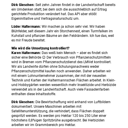
Dirk Gieschen:
Seit zehn Jahren findet in der Landwirtschaft bereits
ein Umdenken statt, bei dem sich die ausschließlich auf Ertrag
gerichtete Produktion verändert hat. Das API aber stößt
Eigeninitiative und Vertragsnaturschutz um.
Lüder Haltermann:
Wir machen ja schon sehr viel. Wir haben
Blühfelder, seit diesem Jahr ein Storchennest, einen Turmfalken im
Kuhstall und pflanzen Bäume an den Feldrändern. Ich tue das, weil
es mir Freude bereitet.
Wie wird die Umsetzung kontrolliert?
Karen Haltermann:
Das weiß kein Mensch – aber es findet sich
sicher eine Behörde 😉 Der Verbrauch von Pflanzenschutzmitteln
wird in Bremen vom Pflanzenschutzdienst des LMVet kontrolliert.
Wir als Landwirte dürfen ohne Schulungsnachweis weder
Pflanzenschutzmittel kaufen noch anwenden. Daher arbeiten wir
mit einem Lohnunternehmer zusammen, der mit der neuesten
Technik und Karten der Haltermannschen Flächen arbeitet. In Klein-
und Hobbygärten werden wesentlich mehr Insektizide und Herbizide
verwendet als in der Landwirtschaft. Auch viele Fassadenfarben
enthalten diese Inhaltsstoffe.
Dirk Gieschen:
Die Bewirtschaftung wird anhand von Luftbildern
dokumentiert. Unsere Maschinen arbeiten mit
Satellitenunterstützung, die verhindert, dass Flächen doppelt
gespritzt werden. Es werden pro Hektar 120 bis 250 Liter einer
höchstens 0,8%igen Spritzbrühe ausgebracht. Bei Herbiziden
arbeiten wir im Grammbereich pro Hektar.