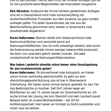
Das ist das zentrale Thema, denn trotz der höheren Auflagen gibt es
für die Landwirte keine Möglichkeiten des finanziellen Ausgleichs.
Dirk Gieschen:
Aufgrund der immer höheren gesetzlichen Auflagen
sind wir in Deutschland nicht mehr konkurrenzfähig mit
landwirtschaftlichen Produkten aus dem Ausland, wo ganz andere
Auflagen gelten. Für jeden Quadratmeter, der hier aus der
Bewirtschaftung genommen wird, werden in Südamerika zwei
Quadratmeter abgebrannt.
Karen Haltermann:
Bremen leistet sich überproportional viele
Naturschutzflächen und verzichtet damit auf
Nahrungsmittelflächen. Das ist nicht unbedingt verkehrt, aber durch
die Extensivierung werden immer weniger Lebensmittel produziert,
die dann von woanders geholt werden müssen. Ziel jeder
Landwirtschaft ist die Nahrungsmittelproduktion.
Was haben Landwirte ohnehin schon immer ohne Gesetzgebung
für den Insektenschutz getan?
Karen Haltermann:
Ob konventionell oder biologisch, wir haben
schon immer nachhaltig gewirtschaftet. Es geht nur eine
standortangepasste Nutzung, das ist hier in Oberneuland
Viehhaltung. Wir haben schon immer danach gestrebt, für das Tier
das Bestmögliche zu machen. Seit fünf Jahren legen wir
Blühflächen an, seit 15 Jahren bauen wir Zwischenfrüchte an. Ich
suche immer die Lösung, die zum Standort und dem Landwirt passt.
Beispiel dafür ist unsere Milchtankstelle – der Ort für
Aufklärungsarbeit. Hier haben wir Kontakt zu Nicht-Landwirten und
hören, was sie denken.