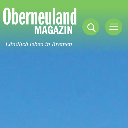
Oberneuland
Magazin