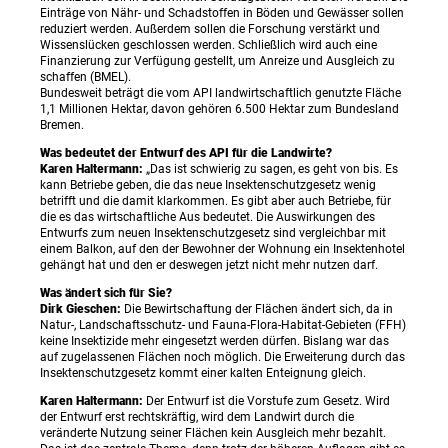
Einträge von Nähr- und Schadstoffen in Böden und Gewässer sollen
reduziert werden. Außerdem sollen die Forschung verstärkt und
Wissenslücken geschlossen werden. Schließlich wird auch eine
Finanzierung zur Verfügung gestellt, um Anreize und Ausgleich zu
schaffen (BMEL).
Bundesweit beträgt die vom API landwirtschaftlich genutzte Fläche
1,1 Millionen Hektar, davon gehören 6.500 Hektar zum Bundesland
Bremen.
Was bedeutet der Entwurf des API für die Landwirte?
Karen Haltermann:
„Das ist schwierig zu sagen, es geht von bis. Es
kann Betriebe geben, die das neue Insektenschutzgesetz wenig
betrifft und die damit klarkommen. Es gibt aber auch Betriebe, für
die es das wirtschaftliche Aus bedeutet. Die Auswirkungen des
Entwurfs zum neuen Insektenschutzgesetz sind vergleichbar mit
einem Balkon, auf den der Bewohner der Wohnung ein Insektenhotel
gehängt hat und den er deswegen jetzt nicht mehr nutzen darf.
Was ändert sich für Sie?
Dirk Gieschen:
Die Bewirtschaftung der Flächen ändert sich, da in
Natur-, Landschaftsschutz- und Fauna-Flora-Habitat-Gebieten (FFH)
keine Insektizide mehr eingesetzt werden dürfen. Bislang war das
auf zugelassenen Flächen noch möglich. Die Erweiterung durch das
Insektenschutzgesetz kommt einer kalten Enteignung gleich.
Karen Haltermann:
Der Entwurf ist die Vorstufe zum Gesetz. Wird
der Entwurf erst rechtskräftig, wird dem Landwirt durch die
veränderte Nutzung seiner Flächen kein Ausgleich mehr bezahlt.