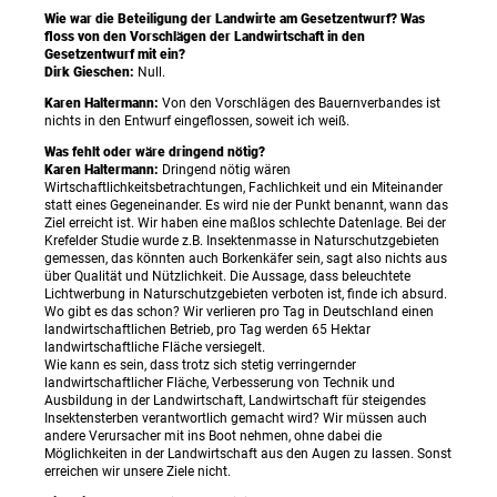
Wie war die Beteiligung der Landwirte am Gesetzentwurf? Was
floss von den Vorschlägen der Landwirtschaft in den
Gesetzentwurf mit ein?
Dirk Gieschen:
Null.
Karen Haltermann:
Von den Vorschlägen des Bauernverbandes ist
nichts in den Entwurf eingeflossen, soweit ich weiß.
Was fehlt oder wäre dringend nötig?
Karen Haltermann:
Dringend nötig wären
Wirtschaftlichkeitsbetrachtungen, Fachlichkeit und ein Miteinander
statt eines Gegeneinander. Es wird nie der Punkt benannt, wann das
Ziel erreicht ist. Wir haben eine maßlos schlechte Datenlage. Bei der
Krefelder Studie wurde z.B. Insektenmasse in Naturschutzgebieten
gemessen, das könnten auch Borkenkäfer sein, sagt also nichts aus
über Qualität und Nützlichkeit. Die Aussage, dass beleuchtete
Lichtwerbung in Naturschutzgebieten verboten ist, finde ich absurd.
Wo gibt es das schon? Wir verlieren pro Tag in Deutschland einen
landwirtschaftlichen Betrieb, pro Tag werden 65 Hektar
landwirtschaftliche Fläche versiegelt.
Wie kann es sein, dass trotz sich stetig verringernder
landwirtschaftlicher Fläche, Verbesserung von Technik und
Ausbildung in der Landwirtschaft, Landwirtschaft für steigendes
Insektensterben verantwortlich gemacht wird? Wir müssen auch
andere Verursacher mit ins Boot nehmen, ohne dabei die
Möglichkeiten in der Landwirtschaft aus den Augen zu lassen. Sonst
erreichen wir unsere Ziele nicht.