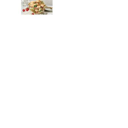
Spitzkohlsalat
Faltenbrot
Rhabarber-Sahne-Torte