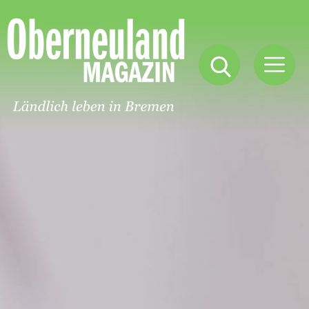
Oberneuland
Magazin