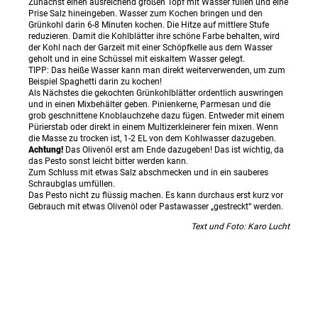
Zunächst einen ausreichend großen Topf mit Wasser füllen und eine
Prise Salz hineingeben. Wasser zum Kochen bringen und den
Grünkohl darin 6-8 Minuten kochen. Die Hitze auf mittlere Stufe
reduzieren. Damit die Kohlblätter ihre schöne Farbe behalten, wird
der Kohl nach der Garzeit mit einer Schöpfkelle aus dem Wasser
geholt und in eine Schüssel mit eiskaltem Wasser gelegt.
TIPP: Das heiße Wasser kann man direkt weiterverwenden, um zum
Beispiel Spaghetti darin zu kochen!
Als Nächstes die gekochten Grünkohlblätter ordentlich auswringen
und in einen Mixbehälter geben. Pinienkerne, Parmesan und die
grob geschnittene Knoblauchzehe dazu fügen. Entweder mit einem
Pürierstab oder direkt in einem Multizerkleinerer fein mixen. Wenn
die Masse zu trocken ist, 1-2 EL von dem Kohlwasser dazugeben.
Achtung!
Das Olivenöl erst am Ende dazugeben! Das ist wichtig, da
das Pesto sonst leicht bitter werden kann.
Zum Schluss mit etwas Salz abschmecken und in ein sauberes
Schraubglas umfüllen.
Das Pesto nicht zu flüssig machen. Es kann durchaus erst kurz vor
Gebrauch mit etwas Olivenöl oder Pastawasser „gestreckt“ werden.
Text und Foto: Karo Lucht