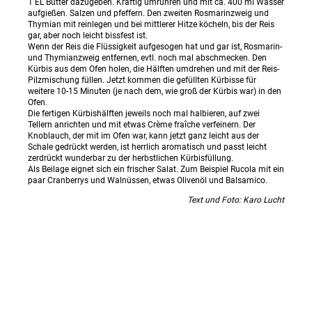
1 EL Butter dazugeben. Kräftig umrühren und mit ca. 400 ml Wasser
aufgießen. Salzen und pfeffern. Den zweiten Rosmarinzweig und
Thymian mit reinlegen und bei mittlerer Hitze köcheln, bis der Reis
gar, aber noch leicht bissfest ist.
Wenn der Reis die Flüssigkeit aufgesogen hat und gar ist, Rosmarin-
und Thymianzweig entfernen, evtl. noch mal abschmecken. Den
Kürbis aus dem Ofen holen, die Hälften umdrehen und mit der Reis-
Pilzmischung füllen. Jetzt kommen die gefüllten Kürbisse für
weitere 10-15 Minuten (je nach dem, wie groß der Kürbis war) in den
Ofen.
Die fertigen Kürbishälften jeweils noch mal halbieren, auf zwei
Tellern anrichten und mit etwas Crème fraîche verfeinern. Der
Knoblauch, der mit im Ofen war, kann jetzt ganz leicht aus der
Schale gedrückt werden, ist herrlich aromatisch und passt leicht
zerdrückt wunderbar zu der herbstlichen Kürbisfüllung.
Als Beilage eignet sich ein frischer Salat. Zum Beispiel Rucola mit ein
paar Cranberrys und Walnüssen, etwas Olivenöl und Balsamico.
Text und Foto: Karo Lucht