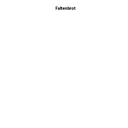
Faltenbrot
Rhabarber-Sahne-Torte
Erdbeer-Joghurt-Torte
Solero Tiramisu