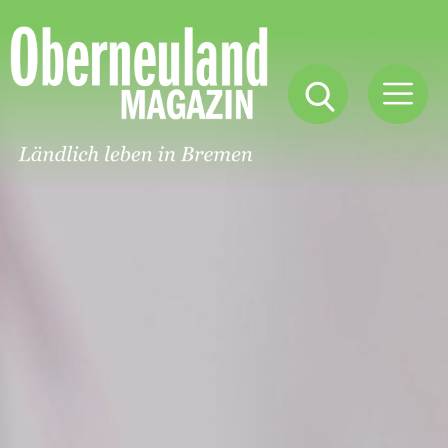
Oberneuland
Magazin