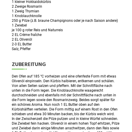
1 kleiner Hokkaidokürbis
2 Zweige Rosmarin
1 Zweig Thymian
1 Knoblauchknolle
250 g Pilze (z.B. braune Champignons oder je nach Saison andere)
1 Zwiebel
je 100 g roter Reis und Naturreis
2 EL Crème fraîche
2 EL Olivenöl
2-3 EL Butter
Salz, Pfeffer
ZUBEREITUNG
Den Ofen auf 185 °C vorheizen und eine ofenfeste Form mit etwas
Olivenöl einpinseln. Den Kürbis halbieren, entkernen und schälen.
Von allen Seiten salzen und pfeffern. Mit der Schnittfläche nach
unten in die Form legen. Die Knoblauchknolle waagerecht
durchschneiden und ebenfalls mit der Schnittfläche nach unten in
die Form legen sowie den Rosmarinzweig. Beides sorgt später für
ein schönes Aroma. Nun noch 1 EL Butter oben auf den
Kürbishälften verteilen. Die Form mittig auf einem Rost in den Ofen
schieben und etwa 30 Minuten backen, bis der Kürbis weich wird.
In der Zwischenzeit die Pilze putzen und in kleine Würfel schneiden.
Die Zwiebel fein hacken. Olivenöl in einem hohen Topf erhitzen, Pilze
und Zwiebel darin einige Minuten anschwitzen, dann den Reis sowie